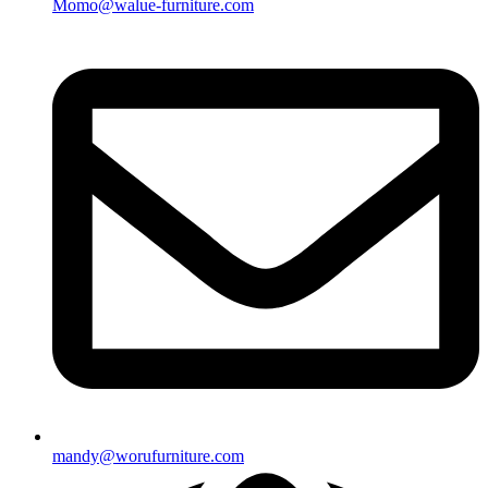
Momo@walue-furniture.com
mandy@worufurniture.com