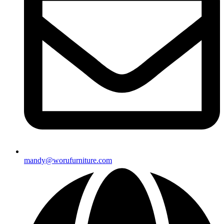
mandy@worufurniture.com