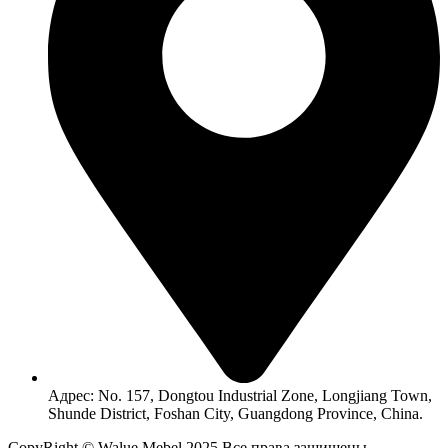
Адрес: No. 157, Dongtou Industrial Zone, Longjiang Town,
Shunde District, Foshan City, Guangdong Province, China.
CopyRight © Walue Mebel 2025 Все права защищены.