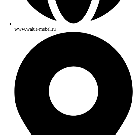
www.walue-mebel.ru