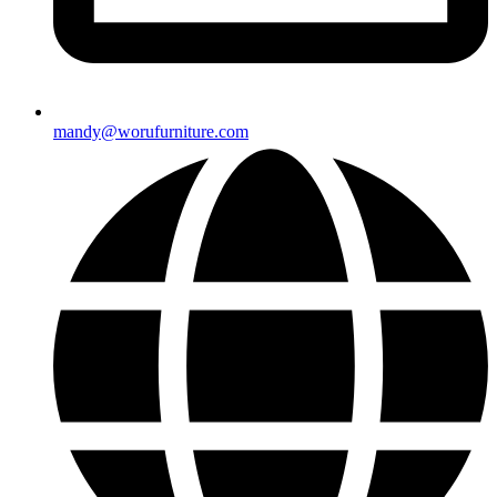
mandy@worufurniture.com