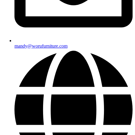
mandy@worufurniture.com