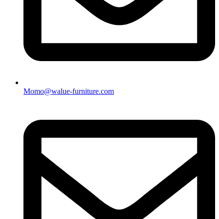
Momo@walue-furniture.com