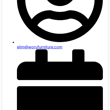
elim@worufurniture.com