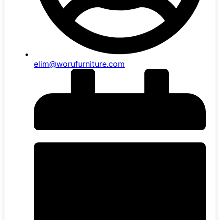
elim@worufurniture.com