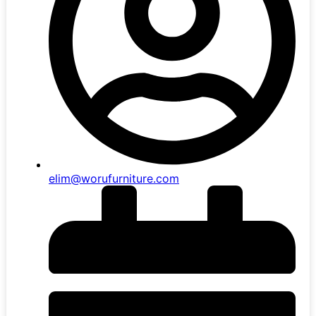
elim@worufurniture.com