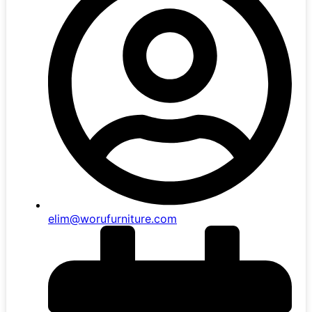
elim@worufurniture.com