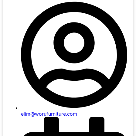
elim@worufurniture.com