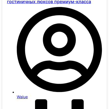
гостиничных люксов премиум-класса
Walue