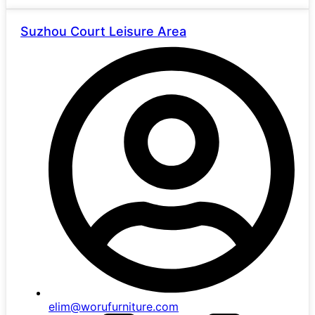
Suzhou Court Leisure Area
elim@worufurniture.com